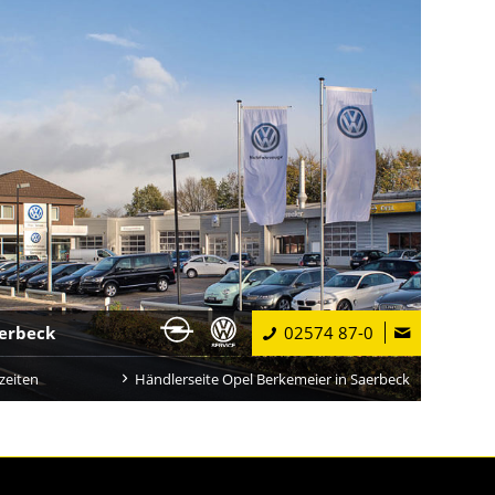
erbeck
02574 87-0
zeiten
Händlerseite Opel Berkemeier in Saerbeck