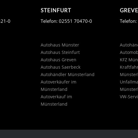
STEINFURT
GREV
821-0
Telefon: 02551 70470-0
Telefon
Autohaus Münster
Autohänd
Autohaus Steinfurt
Automob
Autohaus Greven
KFZ Mün
Autohaus Saerbeck
Kraftfah
Autohändler Münsterland
Münster
Autoverkäufer im
Unfallm
Münsterland
Münster
Autoverkauf im
VW-Servi
Münsterland