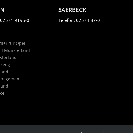
EN
SAERBECK
: 02571 9195-0
Telefon: 02574 87-0
ler für Opel
il Münsterland
sterland
rzeug
land
anagement
land
ce