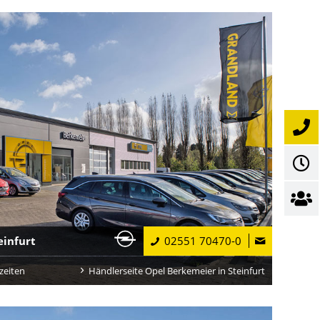
einfurt
02551 70470-0
zeiten
Händlerseite Opel Berkemeier in Steinfurt