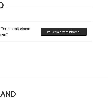
O
n Termin mit einem
Termin vereinbaren
aren?
LAND